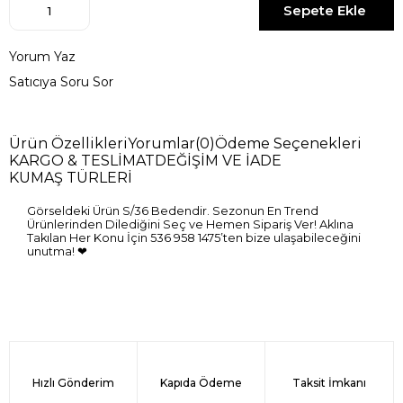
Yorum Yaz
Satıcıya Soru Sor
Ürün Özellikleri
Yorumlar
(0)
Ödeme Seçenekleri
KARGO & TESLİMAT
DEĞİŞİM VE İADE
KUMAŞ TÜRLERİ
Görseldeki Ürün S/36 Bedendir. Sezonun En Trend
Ürünlerinden Dilediğini Seç ve Hemen Sipariş Ver! Aklına
Takılan Her Konu İçin 536 958 1475’ten bize ulaşabileceğini
unutma! ❤
Hızlı Gönderim
Kapıda Ödeme
Taksit İmkanı