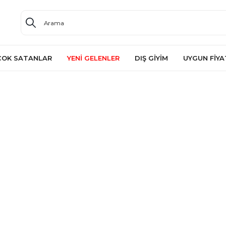
ÇOK SATANLAR
YENİ GELENLER
DIŞ GİYİM
UYGUN FİYA