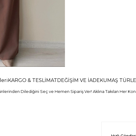
eri
KARGO & TESLİMAT
DEĞİŞİM VE İADE
KUMAŞ TÜRLE
erinden Dilediğini Seç ve Hemen Sipariş Ver! Aklına Takılan Her Konu
Hızlı Gönde