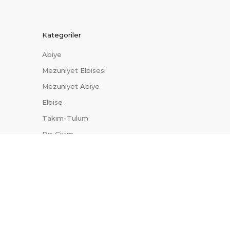
Kategoriler
Abiye
Mezuniyet Elbisesi
Mezuniyet Abiye
Elbise
Takım-Tulum
Dış Giyim
Trendler
Uygun Fiyatlı Abiyeler
Site Haritası
Blog