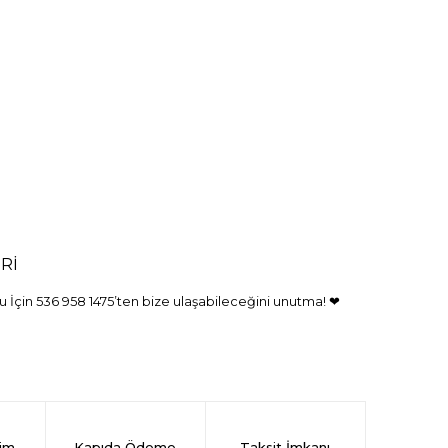
Rİ
 İçin 536 958 1475’ten bize ulaşabileceğini unutma! ❤
rim
Kapıda Ödeme
Taksit İmkanı