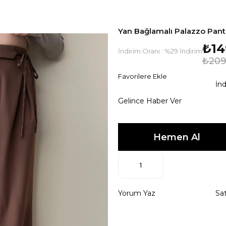
Yan Bağlamalı Palazzo Pa
₺14
İndirim Oranı
:
%
29
İndirim
₺209
Favorilere Ekle
İnd
Gelince Haber Ver
Yorum Yaz
Sat