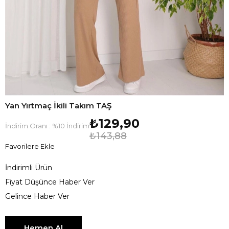
Yan Yırtmaç İkili Takım TAŞ
₺129,90
İndirim Oranı
:
%
10
İndirim
₺143,88
Favorilere Ekle
İndirimli Ürün
Fiyat Düşünce Haber Ver
Gelince Haber Ver