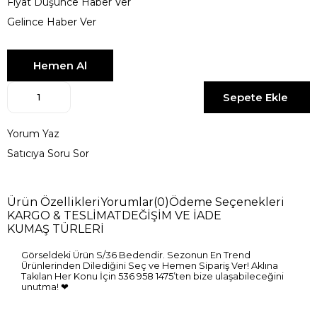
Fiyat Düşünce Haber Ver
Gelince Haber Ver
Yorum Yaz
Satıcıya Soru Sor
Ürün Özellikleri
Yorumlar
(0)
Ödeme Seçenekleri
KARGO & TESLİMAT
DEĞİŞİM VE İADE
KUMAŞ TÜRLERİ
Görseldeki Ürün S/36 Bedendir. Sezonun En Trend
Ürünlerinden Dilediğini Seç ve Hemen Sipariş Ver! Aklına
Takılan Her Konu İçin 536 958 1475’ten bize ulaşabileceğini
unutma! ❤