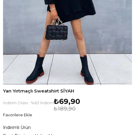
Yan Yırtmaçlı Sweatshirt SİYAH
₺69,90
İndirim Oranı
:
%
63
İndirim
₺189,90
Favorilere Ekle
İndirimli Ürün