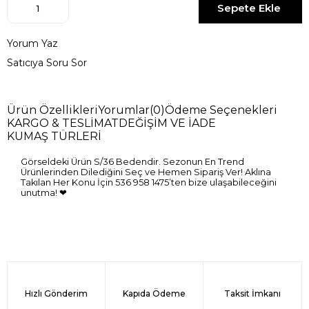
Yorum Yaz
Satıcıya Soru Sor
Ürün Özellikleri
Yorumlar
(0)
Ödeme Seçenekleri
KARGO & TESLİMAT
DEĞİŞİM VE İADE
KUMAŞ TÜRLERİ
Görseldeki Ürün S/36 Bedendir. Sezonun En Trend
Ürünlerinden Dilediğini Seç ve Hemen Sipariş Ver! Aklına
Takılan Her Konu İçin 536 958 1475’ten bize ulaşabileceğini
unutma! ❤
Hızlı Gönderim
Kapıda Ödeme
Taksit İmkanı