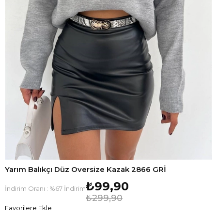
Yarım Balıkçı Düz Oversize Kazak 2866 GRİ
₺99,90
İndirim Oranı
:
%
67
İndirim
₺299,90
Favorilere Ekle