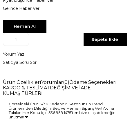
Fiyat Düşünce Haber Ver
Gelince Haber Ver
Yorum Yaz
Satıcıya Soru Sor
Ürün Özellikleri
Yorumlar
(0)
Ödeme Seçenekleri
KARGO & TESLİMAT
DEĞİŞİM VE İADE
KUMAŞ TÜRLERİ
Görseldeki Ürün S/36 Bedendir. Sezonun En Trend
Ürünlerinden Dilediğini Seç ve Hemen Sipariş Ver! Aklına
Takılan Her Konu İçin 536 958 1475’ten bize ulaşabileceğini
unutma! ❤