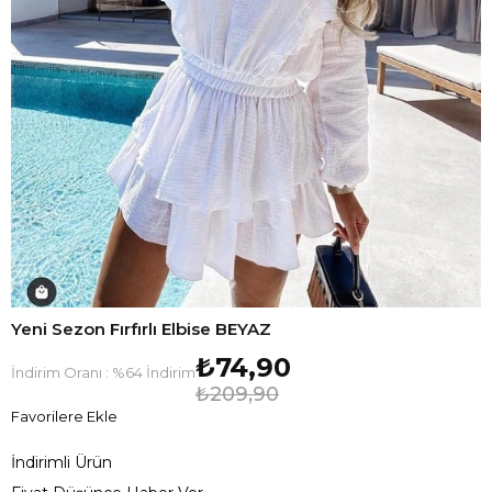
Yeni Sezon Fırfırlı Elbise BEYAZ
₺74,90
İndirim Oranı
:
%
64
İndirim
₺209,90
Favorilere Ekle
İndirimli Ürün