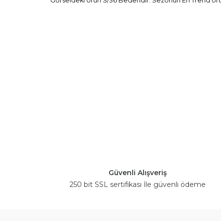
Görseldeki Ürün S/36 Bedendir. Sezonun En Trend Ürünl
Güvenli Alışveriş
250 bit SSL sertifikası İle güvenli ödeme