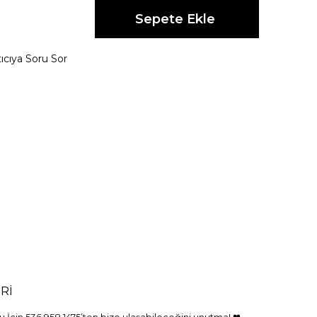
ıcıya Soru Sor
Rİ