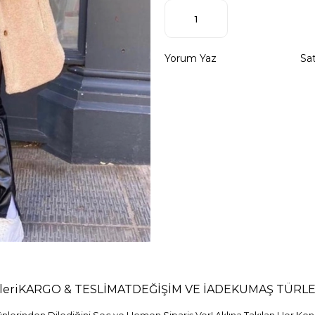
Yorum Yaz
Sat
eri
KARGO & TESLİMAT
DEĞİŞİM VE İADE
KUMAŞ TÜRLE