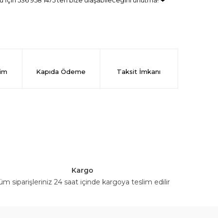
 İçin 536 958 1475’ten bize ulaşabileceğini unutma! ❤
rim
Kapıda Ödeme
Taksit İmkanı
Kargo
üm siparişleriniz 24 saat içinde kargoya teslim edilir