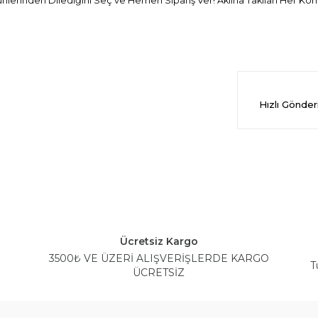
erinden Dilediğini Seç ve Hemen Sipariş Ver! Aklına Takılan Her Konu
Hızlı Gönde
Ücretsiz Kargo
3500₺ VE ÜZERİ ALIŞVERİŞLERDE KARGO
T
ÜCRETSİZ