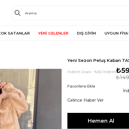
ÇOK SATANLAR
YENİ GELENLER
DIŞ GİYİM
UYGUN FİYA
Yeni Sezon Peluş Kaban TA
₺59
İndirim Oranı
:
%
60
İndirim
₺149
Favorilere Ekle
İnd
Gelince Haber Ver