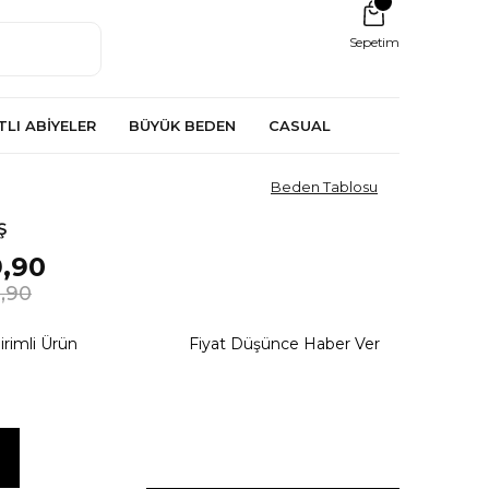
Sepetim
TLI ABİYELER
BÜYÜK BEDEN
CASUAL
Beden Tablosu
Ş
,90
,90
irimli Ürün
Fiyat Düşünce Haber Ver