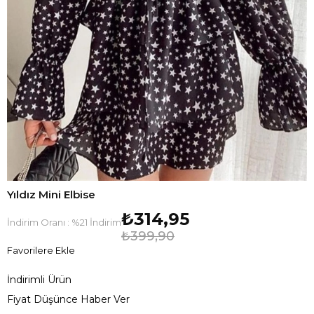
Yıldız Mini Elbise
₺314,95
İndirim Oranı
:
%
21
İndirim
₺399,90
Favorilere Ekle
İndirimli Ürün
Fiyat Düşünce Haber Ver