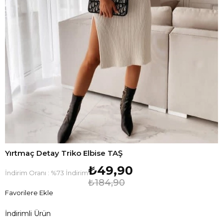
Yırtmaç Detay Triko Elbise TAŞ
₺49,90
İndirim Oranı
:
%
73
İndirim
₺184,90
Favorilere Ekle
İndirimli Ürün