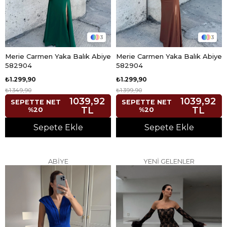
3
3
Merie Carmen Yaka Balık Abiye
Merie Carmen Yaka Balık Abiye
582904
582904
₺1.299,90
₺1.299,90
₺1.349,90
₺1.399,90
1039,92
1039,92
SEPETTE NET
SEPETTE NET
TL
TL
%20
%20
Sepete Ekle
Sepete Ekle
ABİYE
YENİ GELENLER