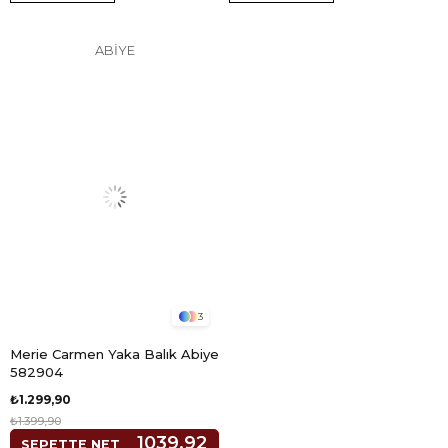
ABİYE
3
Merie Carmen Yaka Balık Abiye
582904
₺1.299,90
₺1.399,90
1039,92
SEPETTE NET