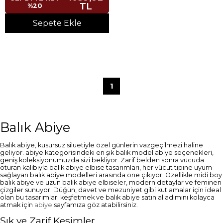
TL
%20
Sepete Ekle
1
Balık Abiye
Balık abiye, kusursuz siluetiyle özel günlerin vazgeçilmezi haline
geliyor. abiye kategorisindeki en şık balık model abiye seçenekleri,
geniş koleksiyonumuzda sizi bekliyor. Zarif belden sonra vücuda
oturan kalıbıyla balık abiye elbise tasarımları, her vücut tipine uyum
sağlayan balık abiye modelleri arasında öne çıkıyor. Özellikle midi boy
balık abiye ve uzun balık abiye elbiseler, modern detaylar ve feminen
çizgiler sunuyor. Düğün, davet ve mezuniyet gibi kutlamalar için ideal
olan bu tasarımları keşfetmek ve balık abiye satın al adımını kolayca
atmak için
abiye
sayfamıza göz atabilirsiniz.
Şık ve Zarif Kesimler