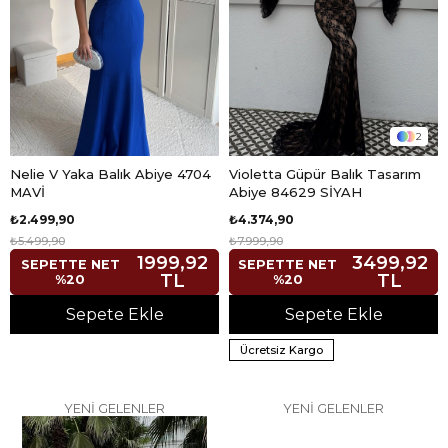
2
Nelie V Yaka Balık Abiye 4704
Violetta Güpür Balık Tasarım
MAVİ
Abiye 84629 SİYAH
₺2.499,90
₺4.374,90
₺5.499,90
₺7.999,90
1999,92
3499,92
SEPETTE NET
SEPETTE NET
TL
TL
%20
%20
Sepete Ekle
Sepete Ekle
Ücretsiz Kargo
YENİ GELENLER
YENİ GELENLER