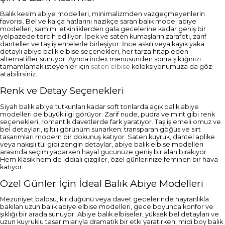
Balık kesim abiye modelleri, minimalizmden vazgeçmeyenlerin
favorisi. Bel ve kalça hatlarını nazikçe saran balık model abiye
modelleri, samimi etkinliklerden gala gecelerine kadar geniş bir
yelpazede tercih ediliyor. İpek ve saten kumaşların zarafeti, zarif
danteller ve taş işlemelerle birleşiyor. İnce askılı veya kayık yaka
detaylı abiye balık elbise seçenekleri, her tarza hitap eden
alternatifler sunuyor. Ayrıca index menüsünden sonra şıklığınızı
tamamlamak isteyenler için
saten elbise
koleksiyonumuza da göz
atabilirsiniz.
Renk ve Detay Seçenekleri
Siyah balık abiye tutkunları kadar soft tonlarda açık balık abiye
modelleri de büyük ilgi görüyor. Zarif nude, pudra ve mint gibi renk
seçenekleri, romantik davetlerde fark yaratıyor. Taş işlemeli omuz ve
bel detayları, ışıltılı görünüm sunarken; transparan göğüs ve sırt
tasarımları modern bir dokunuş katıyor. Saten kuyruk, dantel aplike
veya nakışlı tül gibi zengin detaylar, abiye balık elbise modelleri
arasında seçim yaparken hayal gücünüze geniş bir alan bırakıyor.
Hem klasik hem de iddialı çizgiler, özel günlerinize feminen bir hava
katıyor.
Özel Günler İçin İdeal Balık Abiye Modelleri
Mezuniyet balosu, kır düğünü veya davet gecelerinde hayranlıkla
bakılan uzun balık abiye elbise modelleri, gece boyunca konfor ve
şıklığı bir arada sunuyor. Abiye balık elbiseler, yüksek bel detayları ve
uzun kuyruklu tasarımlarıyla dramatik bir etki yaratırken, midi boy balık