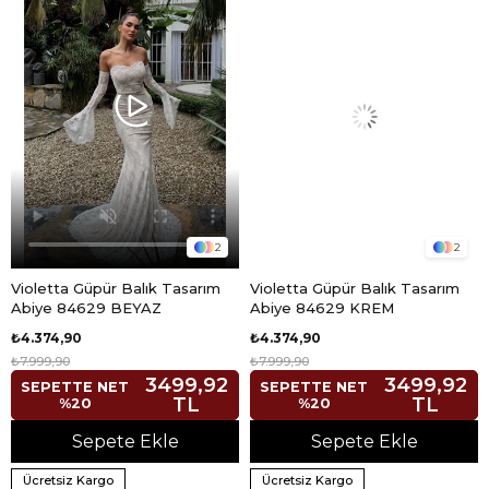
2
2
Violetta Güpür Balık Tasarım
Violetta Güpür Balık Tasarım
Abiye 84629 BEYAZ
Abiye 84629 KREM
₺4.374,90
₺4.374,90
₺7.999,90
₺7.999,90
3499,92
3499,92
SEPETTE NET
SEPETTE NET
TL
TL
%20
%20
Sepete Ekle
Sepete Ekle
Ücretsiz Kargo
Ücretsiz Kargo