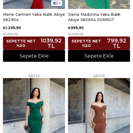
3
Merie Carmen Yaka Balık Abiye
Sierra Madonna Yaka Balık
582904
Abiye 582654 ZÜMRÜT
₺1.299,90
₺999,90
₺1.399,90
₺1.999,90
1039,92
799,92
SEPETTE NET
SEPETTE NET
TL
TL
%20
%20
Sepete Ekle
Sepete Ekle
ABİYE
ABİYE