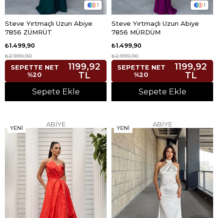
1
1
Steve Yırtmaçlı Uzun Abiye
Steve Yırtmaçlı Uzun Abiye
7856 ZÜMRÜT
7856 MÜRDÜM
₺1.499,90
₺1.499,90
₺2.999,90
₺2.999,90
1199,92
1199,92
SEPETTE NET
SEPETTE NET
TL
TL
%20
%20
Sepete Ekle
Sepete Ekle
ABİYE
ABİYE
YENI
YENI
ÜRÜN
ÜRÜN