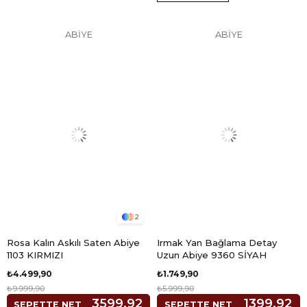
ABİYE
ABİYE
2
Rosa Kalın Askılı Saten Abiye
Irmak Yan Bağlama Detay
1103 KIRMIZI
Uzun Abiye 9360 SİYAH
₺4.499,90
₺1.749,90
₺9.999,90
₺5.999,90
3599,92
1399,92
SEPETTE NET
SEPETTE NET