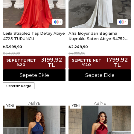
1
3
Leila Straplez Taş Detay Abiye
Afra Boyundan Bağlama
4725 TURUNCU
Kuyruklu Saten Abiye 64752
BEYAZ
₺3.999,90
₺2.249,90
₺6.499,90
₺4.999,90
3199,92
1799,92
SEPETTE NET
SEPETTE NET
TL
TL
%20
%20
Sepete Ekle
Sepete Ekle
Ücretsiz Kargo
ABİYE
ABİYE
YENI
YENI
ÜRÜN
ÜRÜN