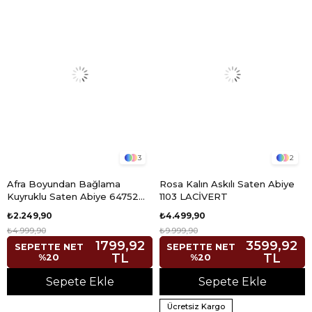
3
2
Afra Boyundan Bağlama
Rosa Kalın Askılı Saten Abiye
Kuyruklu Saten Abiye 64752
1103 LACİVERT
ZÜMRÜT
₺2.249,90
₺4.499,90
₺4.999,90
₺9.999,90
1799,92
3599,92
SEPETTE NET
SEPETTE NET
TL
TL
%20
%20
Sepete Ekle
Sepete Ekle
Ücretsiz Kargo