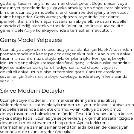
gösterişli tasarımlarıyla her zaman dikkat çeker. Düğün, nişan veya
mezuniyet gecelerinde şıklığı yakalamak için en doğru tercihlerden
biri olan uzun abiye modelleri, farklı kesim ve detaylarıyla her vücut
tipine hitap eder. Geniş kumaş yelpazesi sayesinde ister dantel
işlemeli, ister simli kumaştan tasarlanan abiye elbise uzun modeller
arasında dilediğiniz renk ve tarzda ürünü bulabilirsiniz. Ayrıca site
genelindeki
Abiye
koleksiyonunda alternatifler mevcuttur.
Geniş Model Yelpazesi
Uzun abiye abiye uzun elbise arayışında olanlar için klasik A kesimden
prenses modeline kadar pek çok seçenek sunulur. Kadın uzun abiye
tasarımları zarif omuz detaylarıyla ön plana çıkarken, genç bireyler
için uzun genç abiye kreasyonları farklı gençlik dokunuşları barındırır.
Eğer sofistike bir duruş tercih ediyorsanız, kol drapeli veya sırt
dekolteli abiye uzun elbiseler tam size göre. Canlı renk tonlarını
sevenler için
Saks mavisi abiye
koleksiyonu ideal seçimler arasında
yer alır.
Şık ve Modern Detaylar
Uzun şık abiye modelleri, minimal kesimlerin yanı sıra ışıltılı taş
süslemeleri ve tül katmanlarıyla modern bir yorum kazanır. Abiye uzun
modelleri arasında balık etek formu, volan kollu ya da tek omuz
detaylı tasarımları bulmak mümkündür. Tesettürlü hanımlar için kol ve
yaka detayı kapalı uzun abiye seçenekleri, şıklığı muhafazakar çizgide
devam ettirmek isteyenlere hitap eder. Ayrıca farklı renk
alternatifleriyle zaman zaman trend tonlarda, bazen de klasik siyah
seçeneklerde uzun abiyeler öne çıkar.