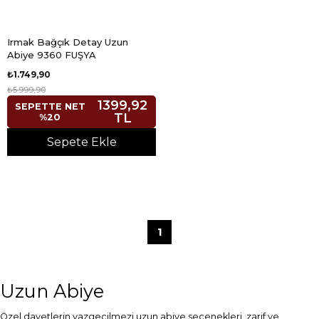
Irmak Bağçık Detay Uzun
Abiye 9360 FUŞYA
₺1.749,90
₺5.999,90
1399,92
SEPETTE NET
TL
%20
Sepete Ekle
1
Uzun Abiye
Özel davetlerin vazgeçilmezi uzun abiye seçenekleri, zarif ve