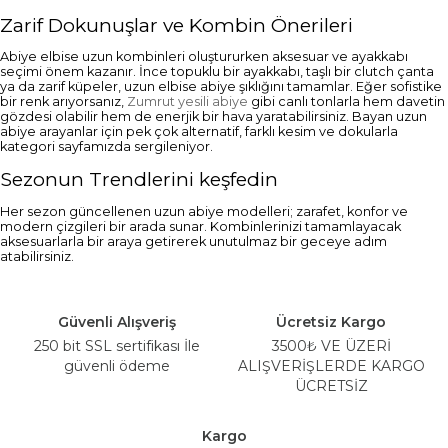
Zarif Dokunuşlar ve Kombin Önerileri
Abiye elbise uzun kombinleri oluştururken aksesuar ve ayakkabı
seçimi önem kazanır. İnce topuklu bir ayakkabı, taşlı bir clutch çanta
ya da zarif küpeler, uzun elbise abiye şıklığını tamamlar. Eğer sofistike
bir renk arıyorsanız,
Zumrut yesili abiye
gibi canlı tonlarla hem davetin
gözdesi olabilir hem de enerjik bir hava yaratabilirsiniz. Bayan uzun
abiye arayanlar için pek çok alternatif, farklı kesim ve dokularla
kategori sayfamızda sergileniyor.
Sezonun Trendlerini keşfedin
Her sezon güncellenen uzun abiye modelleri; zarafet, konfor ve
modern çizgileri bir arada sunar. Kombinlerinizi tamamlayacak
aksesuarlarla bir araya getirerek unutulmaz bir geceye adım
atabilirsiniz.
Güvenli Alışveriş
Ücretsiz Kargo
250 bit SSL sertifikası İle
3500₺ VE ÜZERİ
güvenli ödeme
ALIŞVERİŞLERDE KARGO
ÜCRETSİZ
Kargo