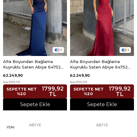
3
3
Afra Boyundan Bağlama
Afra Boyundan Bağlama
Kuyruklu Saten Abiye 64752
Kuyruklu Saten Abiye 64752
İNDİGO
BORDO
₺2.249,90
₺2.249,90
₺4.999,90
₺4.999,90
1799,92
1799,92
SEPETTE NET
SEPETTE NET
TL
TL
%20
%20
Sepete Ekle
Sepete Ekle
ABİYE
ABİYE
YENI
ÜRÜN