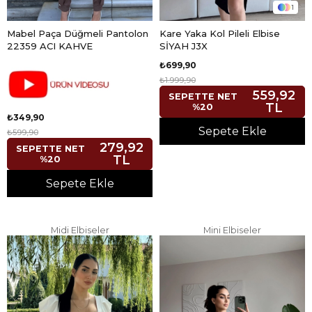
1
Mabel Paça Düğmeli Pantolon
Kare Yaka Kol Pileli Elbise
22359 ACI KAHVE
SİYAH J3X
₺699,90
₺1.999,90
559,92
SEPETTE NET
TL
%20
₺349,90
Sepete Ekle
₺599,90
279,92
SEPETTE NET
TL
%20
Sepete Ekle
Midi Elbiseler
Mini Elbiseler