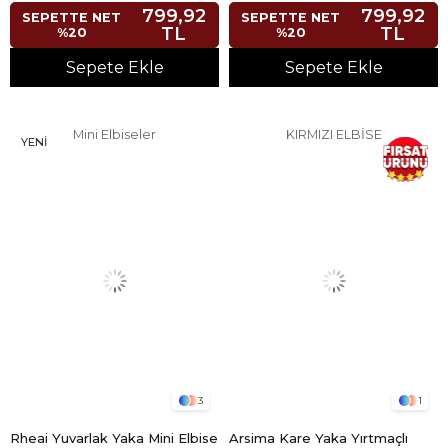
799,92
799,92
SEPETTE NET
SEPETTE NET
TL
TL
%20
%20
Sepete Ekle
Sepete Ekle
Mini Elbiseler
KIRMIZI ELBİSE
YENI
ÜRÜN
3
1
Rheai Yuvarlak Yaka Mini Elbise
Arsima Kare Yaka Yırtmaçlı