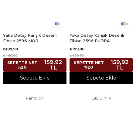
1
1
Yaka Detay Karışık Desenli
Yaka Detay Karışık Desenli
Elbise 2596 MOR
Elbise 2596 PUDRA
₺199,90
₺199,90
₺499,90
₺499,90
159,92
159,92
SEPETTE NET
SEPETTE NET
TL
TL
%20
%20
Sepete Ekle
Sepete Ekle
Pantolon
DIŞ GİYİM