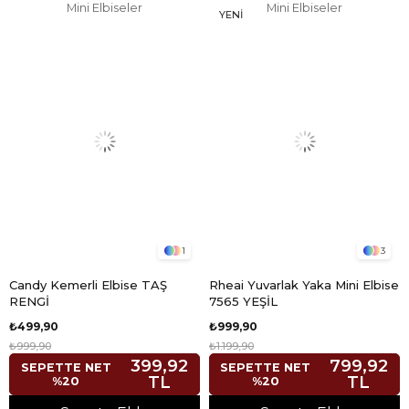
Mini Elbiseler
Mini Elbiseler
YENI
ÜRÜN
1
3
Candy Kemerli Elbise TAŞ
Rheai Yuvarlak Yaka Mini Elbise
RENGİ
7565 YEŞİL
₺499,90
₺999,90
₺999,90
₺1.199,90
399,92
799,92
SEPETTE NET
SEPETTE NET
TL
TL
%20
%20