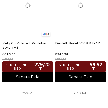
1
Kety Ön Yırtmaçlı Pantolon
Dantelli Bralet 10168 BEYAZ
2047 TAŞ
₺349,00
₺249,90
₺599,90
₺399,90
279,20
199,92
SEPETTE NET
SEPETTE NET
TL
TL
%20
%20
Sepete Ekle
Sepete Ekle
CASUAL
CASUAL