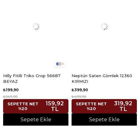
1
Hilly Fitilli Triko Crop 56687
Neptün Saten Gömlek 12360
BEYAZ
KIRMIZI
₺199,90
₺399,90
₺349,90
₺499,90
159,92
319,92
SEPETTE NET
SEPETTE NET
TL
TL
%20
%20
Sepete Ekle
Sepete Ekle