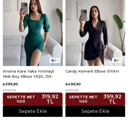
1
1
Arsima Kare Yaka Yırtmaçlı
Candy Kemerli Elbise SİYAH
Midi Boy Elbise YEŞİL J5X
₺399,90
₺499,90
₺799,90
₺999,90
319,92
399,92
SEPETTE NET
SEPETTE NET
TL
TL
%20
%20
Sepete Ekle
Sepete Ekle