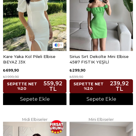
1
Kare Yaka Kol Pileli Elbise
Sirius Sırt Dekolte Mini Elbise
BEYAZ J3X
4587 FISTIK YEŞİLİ
₺699,90
₺299,90
₺1.999,90
₺599,90
559,92
239,92
SEPETTE NET
SEPETTE NET
TL
TL
%20
%20
Sepete Ekle
Sepete Ekle
Midi Elbiseler
Mini Elbiseler