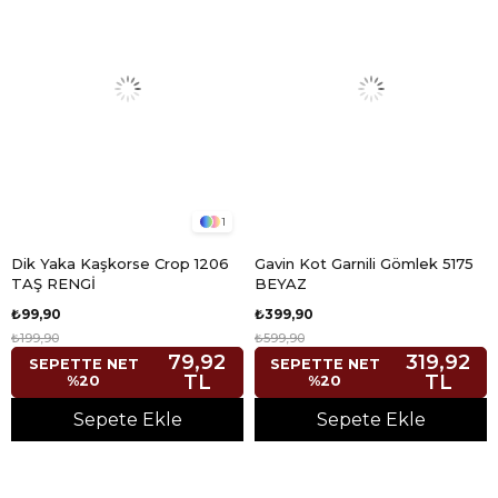
1
Dik Yaka Kaşkorse Crop 1206
Gavin Kot Garnili Gömlek 5175
TAŞ RENGİ
BEYAZ
₺99,90
₺399,90
₺199,90
₺599,90
79,92
319,92
SEPETTE NET
SEPETTE NET
TL
TL
%20
%20
Sepete Ekle
Sepete Ekle