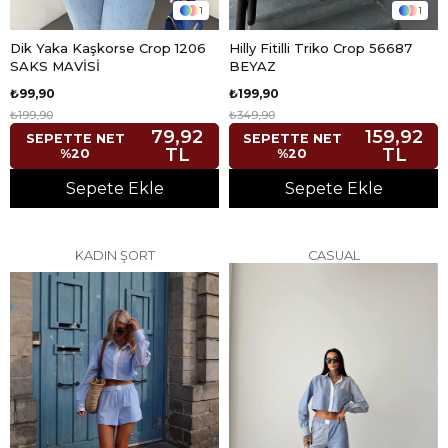
1
1
Dik Yaka Kaşkorse Crop 1206
Hilly Fitilli Triko Crop 56687
SAKS MAVİSİ
BEYAZ
₺99,90
₺199,90
₺199,90
₺349,90
79,92
159,92
SEPETTE NET
SEPETTE NET
TL
TL
%20
%20
Sepete Ekle
Sepete Ekle
KADIN ŞORT
CASUAL