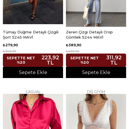
Tümay Düğme Detaylı Çizgili
Zeren Çizgi Detaylı Crop
Şort 5245 MAVİ
Gömlek 5244 MAVİ
₺279,90
₺389,90
₺349,90
₺459,90
223,92
311,92
SEPETTE NET
SEPETTE NET
TL
TL
%20
%20
Sepete Ekle
Sepete Ekle
CASUAL
DIŞ GİYİM