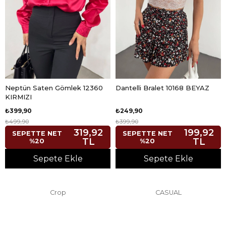
Neptün Saten Gömlek 12360
Dantelli Bralet 10168 BEYAZ
KIRMIZI
₺399,90
₺249,90
₺499,90
₺399,90
319,92
199,92
SEPETTE NET
SEPETTE NET
TL
TL
%20
%20
Sepete Ekle
Sepete Ekle
Crop
CASUAL